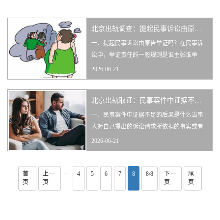
北京出轨调查： 提起民事诉讼由原告举证吗
一、提起民事诉讼由原告举证吗？在民事诉
讼中，举证责任的一般规则是谁主张谁举
证，原告就要承担举证的责任。《民事诉讼
2026-06-21
法》第六十四条规定：当事人对自己提出的
主张，有责任提供证据。当事人及其诉讼代
北京出轨取证： 民事案件中证据不足的后果是什么
理人因客观原
一、民事案件中证据不足的后果是什么当事
人对自己提出的诉讼请求所依据的事实或者
反驳对方诉讼请求所依据的事实有责任提供
2026-06-21
证据加以证明。没有证据或者证据不足以证
明当事人的事实主张的，由负有举证责任的
···
首
上一
4
5
当事人承担
6
7
8
8/8
下一
尾
页
页
页
页