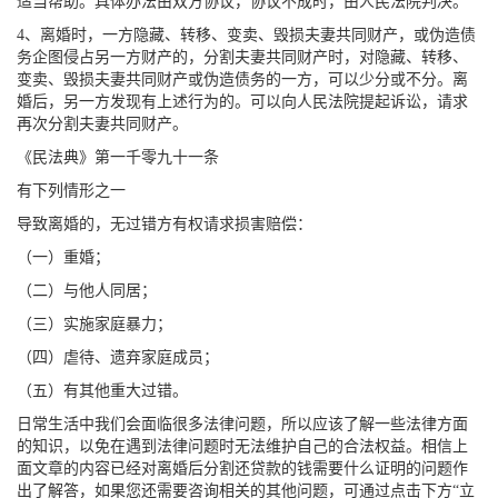
适当帮助。具体办法由双方协议，协议不成时，由人民法院判决。
4、离婚时，一方隐藏、转移、变卖、毁损夫妻共同财产，或伪造债
务企图侵占另一方财产的，分割夫妻共同财产时，对隐藏、转移、
变卖、毁损夫妻共同财产或伪造债务的一方，可以少分或不分。离
婚后，另一方发现有上述行为的。可以向人民法院提起诉讼，请求
再次分割夫妻共同财产。
《民法典》第一千零九十一条
有下列情形之一
导致离婚的，无过错方有权请求损害赔偿：
（一）重婚；
（二）与他人同居；
（三）实施家庭暴力；
（四）虐待、遗弃家庭成员；
（五）有其他重大过错。
日常生活中我们会面临很多法律问题，所以应该了解一些法律方面
的知识，以免在遇到法律问题时无法维护自己的合法权益。相信上
面文章的内容已经对离婚后分割还贷款的钱需要什么证明的问题作
出了解答，如果您还需要咨询相关的其他问题，可通过点击下方“立