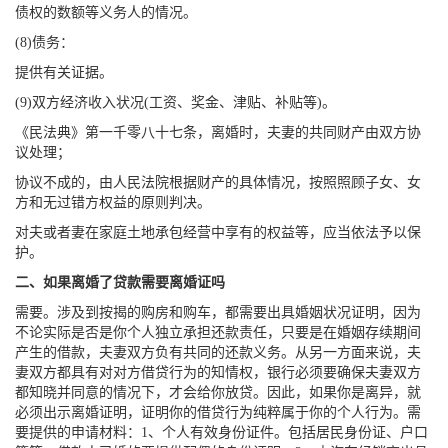
债权的数额等义务人的情况。
(8)债务：
提供有关证据。
(9)双方经济收入状况(工资、奖金、津贴、补贴等)。
《民法典》第一千零八十七条，离婚时，夫妻的共同财产由双方协
议处理；
协议不成的，由人民法院根据财产的具体情况，按照照顾子女、女
方和无过错方权益的原则判决。
对夫或者妻在家庭土地承包经营中享有的权益等，应当依法予以保
护。
二、如果离婚了贷款需要离婚证吗
需要。涉及到按揭的购房和购车，都需要出具婚姻状况证明，因为
不论实际是否是你个人独立承担还款责任，只要是在婚姻存续期间
产生的借款，夫妻双方负有共同的还款义务。从另一方面来说，夫
妻双方都具有对对方借贷行为的知情权，银行必须要确保夫妻双方
都知晓并同意的情况下，才会给你放贷。因此，如果你是离异，就
必须出示离婚证明，证明你的借贷行为纯粹属于你的个人行为。需
要提供的申请材料：1、个人有效身份证件。包括居民身份证、户口