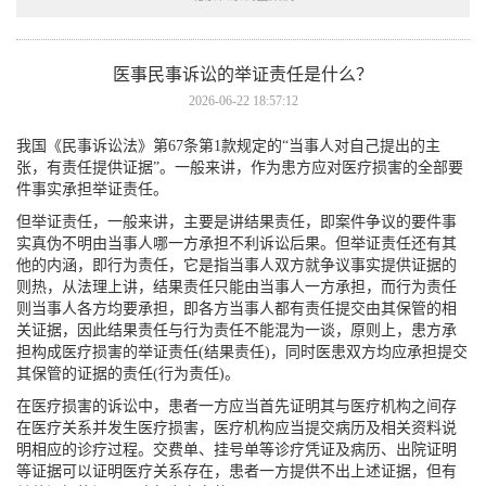
医事民事诉讼的举证责任是什么？
2026-06-22 18:57:12
我国《民事诉讼法》第67条第1款规定的“当事人对自己提出的主
张，有责任提供证据”。一般来讲，作为患方应对医疗损害的全部要
件事实承担举证责任。
但举证责任，一般来讲，主要是讲结果责任，即案件争议的要件事
实真伪不明由当事人哪一方承担不利诉讼后果。但举证责任还有其
他的内涵，即行为责任，它是指当事人双方就争议事实提供证据的
则热，从法理上讲，结果责任只能由当事人一方承担，而行为责任
则当事人各方均要承担，即各方当事人都有责任提交由其保管的相
关证据，因此结果责任与行为责任不能混为一谈，原则上，患方承
担构成医疗损害的举证责任(结果责任)，同时医患双方均应承担提交
其保管的证据的责任(行为责任)。
在医疗损害的诉讼中，患者一方应当首先证明其与医疗机构之间存
在医疗关系并发生医疗损害，医疗机构应当提交病历及相关资料说
明相应的诊疗过程。交费单、挂号单等诊疗凭证及病历、出院证明
等证据可以证明医疗关系存在，患者一方提供不出上述证据，但有