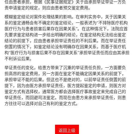
任由患者承担，根据《民事证据规定》关于由承担举证举证一方负
责申请鉴定的规定，则应由患者预交鉴定费用。
模糊鉴定结论对案件处理结果的影响。在审判实务中，关于因果关
系的鉴定通畅会有不确定的鉴定结论，一般表述为“不排除医疗机构
医疗行为与患者损害后果存在因果关系”。在这种情况下，法院应首
先要求鉴定结构进一步给出明确的结论，在鉴定结构无法给出鉴定
结论的前提下，应由患者承担举证责任的不利后果。而在举证责任
倒置的情况下，如鉴定结论没有明确存在因果关系，而基于医疗机
构“医疗行为与损害后果不存在因果关系”承担举证责任而应由其承担
不利诉讼后果。
举证责任的变化，给患方带来了沉重的举证责任负担，一方面要负
担高昂的鉴定费用，另一方面在鉴定不能确定因果关系的前提下，
承担举证不能的后果。但这也不是绝对的，以前举证责任倒置的前
提下，因为由医方承担举证责任，医方提起鉴定的申请，则医方对
鉴定方式有选择权，通常医方都会选择医疗事故鉴定来完成自己的
举证责任，而回避司法鉴定。而现在由患方来承担举证责任，则患
方往往可以选择对自己有利的鉴定方式。
返回上级